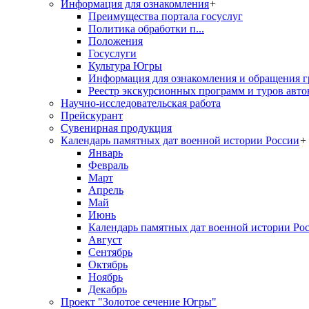
Информация для ознакомления
+
Преимущества портала госуслуг
Политика обработки п...
Положения
Госуслуги
Культура Югры
Информация для ознакомления и обращения г
Реестр экскурсионных программ и туров авто
Научно-исследовательская работа
Прейскурант
Сувенирная продукция
Календарь памятных дат военной истории России
+
Январь
Февраль
Март
Апрель
Май
Июнь
Календарь памятных дат военной истории Ро
Август
Сентябрь
Октябрь
Ноябрь
Декабрь
Проект "Золотое сечение Югры"