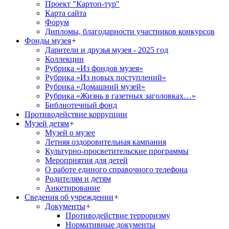
Проект "Картоп-тур"
Карта сайта
Форум
Дипломы, благодарности участников конкурсов
Фонды музея
+
Дарители и друзья музея - 2025 год
Коллекции
Рубрика «Из фондов музея»
Рубрика «Из новых поступлений»
Рубрика «Домашний музей»
Рубрика «Жизнь в газетных заголовках…»
Библиотечный фонд
Противодействие коррупции
Музей детям
+
Музей о музее
Летняя оздоровительная кампания
Культурно-просветительские программы
Мероприятия для детей
О работе единого справочного телефона
Родителям и детям
Анкетирование
Сведения об учреждении
+
Документы
+
Противодействие терроризму
Нормативные документы