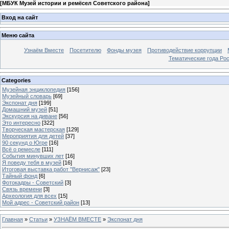
[
МБУК Музей истории и ремёсел Советского района
]
Вход на сайт
Меню сайта
Узнаём Вместе
Посетителю
Фонды музея
Противодействие коррупции
Тематические года Ро
Categories
Музейная энциклопедия
[156]
Музейный словарь
[69]
Экспонат дня
[199]
Домашний музей
[51]
Экскурсия на диване
[56]
Это интересно
[322]
Творческая мастерская
[129]
Мероприятия для детей
[37]
90 секунд о Югре
[16]
Всё о ремесле
[111]
События минувших лет
[16]
Я поведу тебя в музей
[16]
Итоговая выставка работ "Вернисаж"
[23]
Тайный фонд
[6]
Фотокадры - Советский
[3]
Связь времени
[3]
Археология для всех
[15]
Мой адрес - Советский район
[13]
Главная
»
Статьи
»
УЗНАЁМ ВМЕСТЕ
»
Экспонат дня