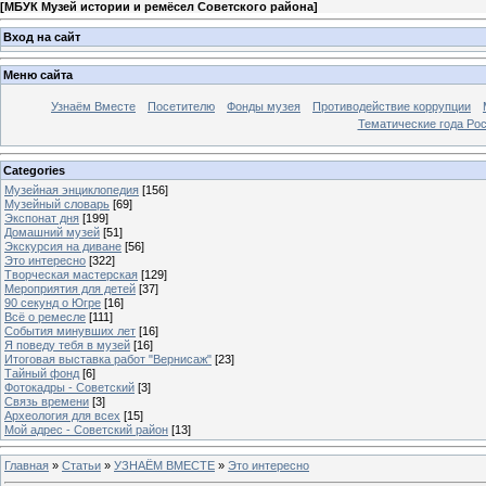
[
МБУК Музей истории и ремёсел Советского района
]
Вход на сайт
Меню сайта
Узнаём Вместе
Посетителю
Фонды музея
Противодействие коррупции
Тематические года Ро
Categories
Музейная энциклопедия
[156]
Музейный словарь
[69]
Экспонат дня
[199]
Домашний музей
[51]
Экскурсия на диване
[56]
Это интересно
[322]
Творческая мастерская
[129]
Мероприятия для детей
[37]
90 секунд о Югре
[16]
Всё о ремесле
[111]
События минувших лет
[16]
Я поведу тебя в музей
[16]
Итоговая выставка работ "Вернисаж"
[23]
Тайный фонд
[6]
Фотокадры - Советский
[3]
Связь времени
[3]
Археология для всех
[15]
Мой адрес - Советский район
[13]
Главная
»
Статьи
»
УЗНАЁМ ВМЕСТЕ
»
Это интересно