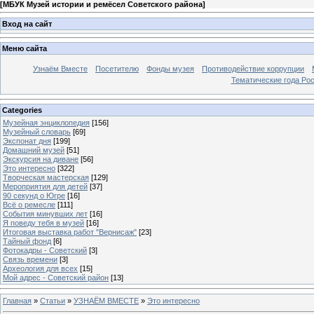
[
МБУК Музей истории и ремёсел Советского района
]
Вход на сайт
Меню сайта
Узнаём Вместе
Посетителю
Фонды музея
Противодействие коррупции
Тематические года Ро
Categories
Музейная энциклопедия
[156]
Музейный словарь
[69]
Экспонат дня
[199]
Домашний музей
[51]
Экскурсия на диване
[56]
Это интересно
[322]
Творческая мастерская
[129]
Мероприятия для детей
[37]
90 секунд о Югре
[16]
Всё о ремесле
[111]
События минувших лет
[16]
Я поведу тебя в музей
[16]
Итоговая выставка работ "Вернисаж"
[23]
Тайный фонд
[6]
Фотокадры - Советский
[3]
Связь времени
[3]
Археология для всех
[15]
Мой адрес - Советский район
[13]
Главная
»
Статьи
»
УЗНАЁМ ВМЕСТЕ
»
Это интересно