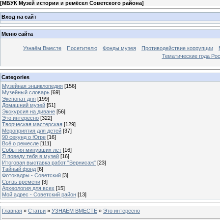
[
МБУК Музей истории и ремёсел Советского района
]
Вход на сайт
Меню сайта
Узнаём Вместе
Посетителю
Фонды музея
Противодействие коррупции
Тематические года Ро
Categories
Музейная энциклопедия
[156]
Музейный словарь
[69]
Экспонат дня
[199]
Домашний музей
[51]
Экскурсия на диване
[56]
Это интересно
[322]
Творческая мастерская
[129]
Мероприятия для детей
[37]
90 секунд о Югре
[16]
Всё о ремесле
[111]
События минувших лет
[16]
Я поведу тебя в музей
[16]
Итоговая выставка работ "Вернисаж"
[23]
Тайный фонд
[6]
Фотокадры - Советский
[3]
Связь времени
[3]
Археология для всех
[15]
Мой адрес - Советский район
[13]
Главная
»
Статьи
»
УЗНАЁМ ВМЕСТЕ
»
Это интересно