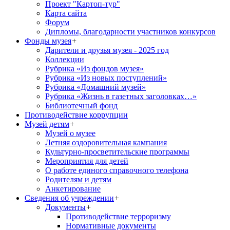
Проект "Картоп-тур"
Карта сайта
Форум
Дипломы, благодарности участников конкурсов
Фонды музея
+
Дарители и друзья музея - 2025 год
Коллекции
Рубрика «Из фондов музея»
Рубрика «Из новых поступлений»
Рубрика «Домашний музей»
Рубрика «Жизнь в газетных заголовках…»
Библиотечный фонд
Противодействие коррупции
Музей детям
+
Музей о музее
Летняя оздоровительная кампания
Культурно-просветительские программы
Мероприятия для детей
О работе единого справочного телефона
Родителям и детям
Анкетирование
Сведения об учреждении
+
Документы
+
Противодействие терроризму
Нормативные документы