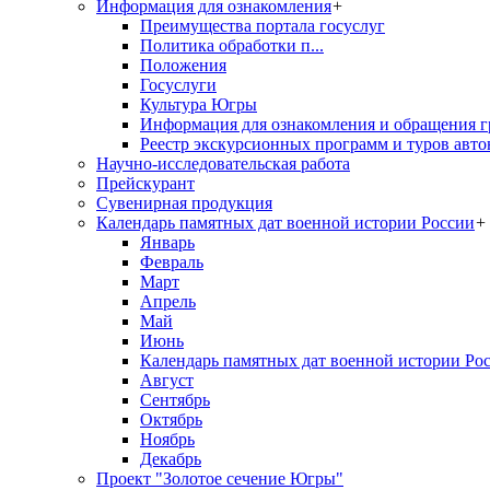
Информация для ознакомления
+
Преимущества портала госуслуг
Политика обработки п...
Положения
Госуслуги
Культура Югры
Информация для ознакомления и обращения г
Реестр экскурсионных программ и туров авто
Научно-исследовательская работа
Прейскурант
Сувенирная продукция
Календарь памятных дат военной истории России
+
Январь
Февраль
Март
Апрель
Май
Июнь
Календарь памятных дат военной истории Ро
Август
Сентябрь
Октябрь
Ноябрь
Декабрь
Проект "Золотое сечение Югры"