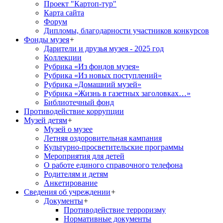
Проект "Картоп-тур"
Карта сайта
Форум
Дипломы, благодарности участников конкурсов
Фонды музея
+
Дарители и друзья музея - 2025 год
Коллекции
Рубрика «Из фондов музея»
Рубрика «Из новых поступлений»
Рубрика «Домашний музей»
Рубрика «Жизнь в газетных заголовках…»
Библиотечный фонд
Противодействие коррупции
Музей детям
+
Музей о музее
Летняя оздоровительная кампания
Культурно-просветительские программы
Мероприятия для детей
О работе единого справочного телефона
Родителям и детям
Анкетирование
Сведения об учреждении
+
Документы
+
Противодействие терроризму
Нормативные документы