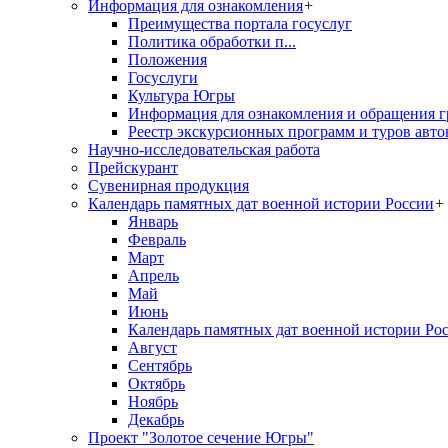
Информация для ознакомления
+
Преимущества портала госуслуг
Политика обработки п...
Положения
Госуслуги
Культура Югры
Информация для ознакомления и обращения г
Реестр экскурсионных программ и туров авто
Научно-исследовательская работа
Прейскурант
Сувенирная продукция
Календарь памятных дат военной истории России
+
Январь
Февраль
Март
Апрель
Май
Июнь
Календарь памятных дат военной истории Ро
Август
Сентябрь
Октябрь
Ноябрь
Декабрь
Проект "Золотое сечение Югры"