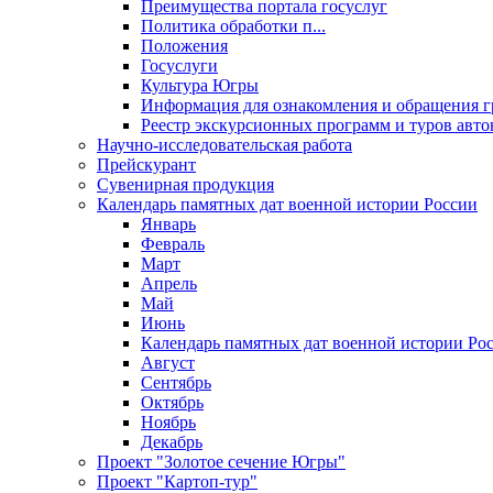
Преимущества портала госуслуг
Политика обработки п...
Положения
Госуслуги
Культура Югры
Информация для ознакомления и обращения г
Реестр экскурсионных программ и туров авто
Научно-исследовательская работа
Прейскурант
Сувенирная продукция
Календарь памятных дат военной истории России
Январь
Февраль
Март
Апрель
Май
Июнь
Календарь памятных дат военной истории Ро
Август
Сентябрь
Октябрь
Ноябрь
Декабрь
Проект "Золотое сечение Югры"
Проект "Картоп-тур"