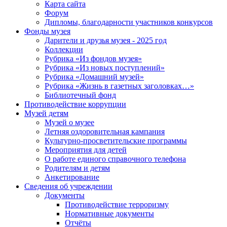
Карта сайта
Форум
Дипломы, благодарности участников конкурсов
Фонды музея
Дарители и друзья музея - 2025 год
Коллекции
Рубрика «Из фондов музея»
Рубрика «Из новых поступлений»
Рубрика «Домашний музей»
Рубрика «Жизнь в газетных заголовках…»
Библиотечный фонд
Противодействие коррупции
Музей детям
Музей о музее
Летняя оздоровительная кампания
Культурно-просветительские программы
Мероприятия для детей
О работе единого справочного телефона
Родителям и детям
Анкетирование
Сведения об учреждении
Документы
Противодействие терроризму
Нормативные документы
Отчёты