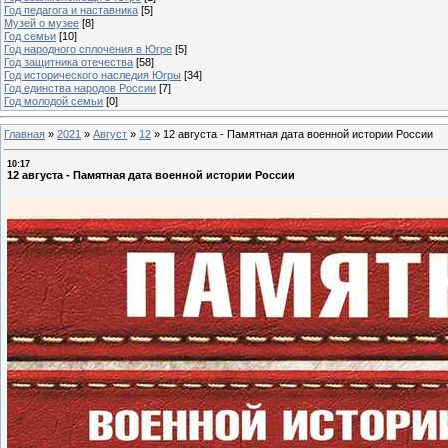
Год педагога и наставника
[5]
Музей о музее
[8]
Год семьи
[10]
Год народного сплочения в Югре
[5]
Год защитника отечества
[58]
Год исторического наследия Югры
[34]
Год единства народов России
[7]
Год молодой семьи
[0]
Главная
»
2021
»
Август
»
12
»
12 августа - Памятная дата военной истории России
10:17
12 августа - Памятная дата военной истории России