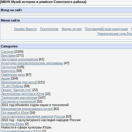
[
МБУК Музей истории и ремёсел Советского района
]
Вход на сайт
Меню сайта
Узнаём Вместе
Посетителю
Фонды музея
Противодействие коррупции
Тематические года Ро
Categories
Сегодня
[2326]
Выставки
[271]
Досуговые мероприятия
[61]
Культурно-просветительские программы
[47]
Госуслуги
[105]
Конкурсы
[59]
Памятные даты
[87]
Акции
[304]
Мероприятия для детей
[221]
75 лет Победы
[58]
Проект "Картоп-тур"
[22]
Десятилетие детства в Югре
[11]
Творческая мастерская
[147]
Год науки и технологий
[32]
2021 год объявлен годом науки и технологий
Мероприятия инклюзивного музея
[82]
Год знаний в Югре
[16]
Год культурного наследия народов России
[53]
2022 год - год культурного наследия народов России
Культура Югры
[2]
Новости в сфере культуры Югры
Год взаимопомощи в Югре
[1]