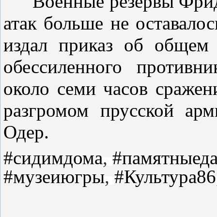
Военные резервы Фридри
атак больше не оставалос
издал приказ об общем 
обессиленного противни
около семи часов сражен
разгромом прусской арм
Одер.
#сидимдома
,
#памятныед
#музеиюгры
,
#Культура86