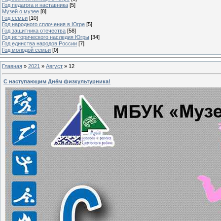
Год педагога и наставника
[5]
Музей о музее
[8]
Год семьи
[10]
Год народного сплочения в Югре
[5]
Год защитника отечества
[58]
Год исторического наследия Югры
[34]
Год единства народов России
[7]
Год молодой семьи
[0]
Главная
»
2021
»
Август
»
12
С наступающим Днём физкультурника!