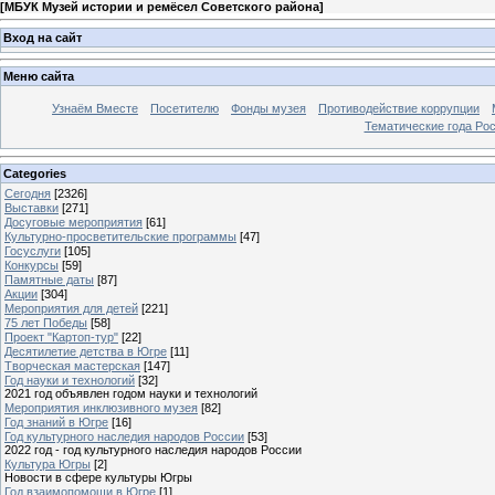
[
МБУК Музей истории и ремёсел Советского района
]
Вход на сайт
Меню сайта
Узнаём Вместе
Посетителю
Фонды музея
Противодействие коррупции
Тематические года Ро
Categories
Сегодня
[2326]
Выставки
[271]
Досуговые мероприятия
[61]
Культурно-просветительские программы
[47]
Госуслуги
[105]
Конкурсы
[59]
Памятные даты
[87]
Акции
[304]
Мероприятия для детей
[221]
75 лет Победы
[58]
Проект "Картоп-тур"
[22]
Десятилетие детства в Югре
[11]
Творческая мастерская
[147]
Год науки и технологий
[32]
2021 год объявлен годом науки и технологий
Мероприятия инклюзивного музея
[82]
Год знаний в Югре
[16]
Год культурного наследия народов России
[53]
2022 год - год культурного наследия народов России
Культура Югры
[2]
Новости в сфере культуры Югры
Год взаимопомощи в Югре
[1]