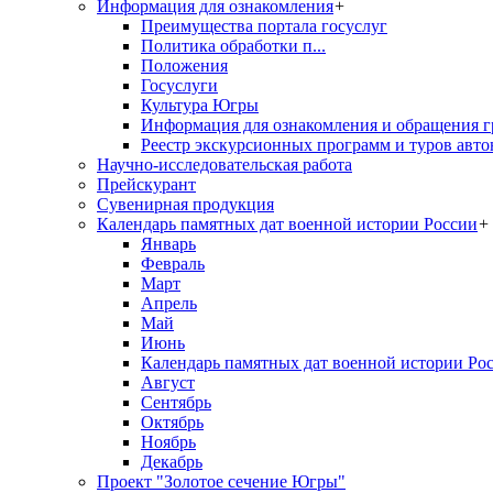
Информация для ознакомления
+
Преимущества портала госуслуг
Политика обработки п...
Положения
Госуслуги
Культура Югры
Информация для ознакомления и обращения г
Реестр экскурсионных программ и туров авто
Научно-исследовательская работа
Прейскурант
Сувенирная продукция
Календарь памятных дат военной истории России
+
Январь
Февраль
Март
Апрель
Май
Июнь
Календарь памятных дат военной истории Ро
Август
Сентябрь
Октябрь
Ноябрь
Декабрь
Проект "Золотое сечение Югры"