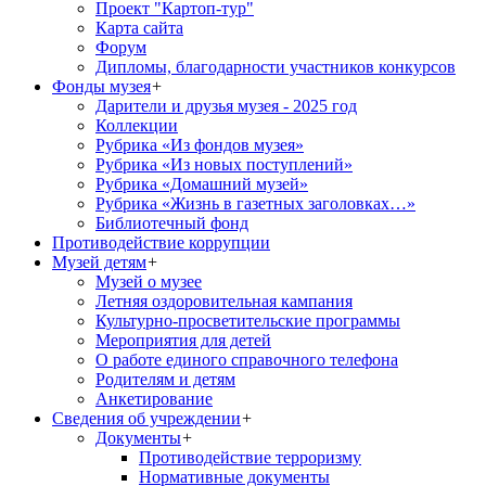
Проект "Картоп-тур"
Карта сайта
Форум
Дипломы, благодарности участников конкурсов
Фонды музея
+
Дарители и друзья музея - 2025 год
Коллекции
Рубрика «Из фондов музея»
Рубрика «Из новых поступлений»
Рубрика «Домашний музей»
Рубрика «Жизнь в газетных заголовках…»
Библиотечный фонд
Противодействие коррупции
Музей детям
+
Музей о музее
Летняя оздоровительная кампания
Культурно-просветительские программы
Мероприятия для детей
О работе единого справочного телефона
Родителям и детям
Анкетирование
Сведения об учреждении
+
Документы
+
Противодействие терроризму
Нормативные документы