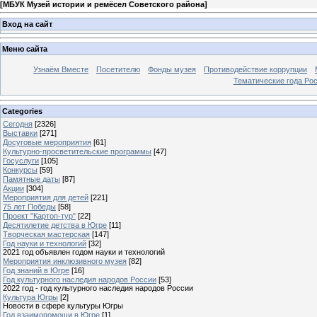
[
МБУК Музей истории и ремёсел Советского района
]
Вход на сайт
Меню сайта
Узнаём Вместе
Посетителю
Фонды музея
Противодействие коррупции
Тематические года Ро
Categories
Сегодня
[2326]
Выставки
[271]
Досуговые мероприятия
[61]
Культурно-просветительские программы
[47]
Госуслуги
[105]
Конкурсы
[59]
Памятные даты
[87]
Акции
[304]
Мероприятия для детей
[221]
75 лет Победы
[58]
Проект "Картоп-тур"
[22]
Десятилетие детства в Югре
[11]
Творческая мастерская
[147]
Год науки и технологий
[32]
2021 год объявлен годом науки и технологий
Мероприятия инклюзивного музея
[82]
Год знаний в Югре
[16]
Год культурного наследия народов России
[53]
2022 год - год культурного наследия народов России
Культура Югры
[2]
Новости в сфере культуры Югры
Год взаимопомощи в Югре
[1]