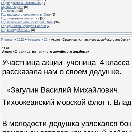
Год педагога и наставника
[5]
Музей о музее
[8]
Год семьи
[10]
Год народного сплочения в Югре
[5]
Год защитника отечества
[58]
Год исторического наследия Югры
[34]
Год единства народов России
[7]
Год молодой семьи
[0]
Главная
»
2022
»
Февраль
»
22
»
Акция «Страницы из папиного армейского альбома»
13:20
Акция «Страницы из папиного армейского альбома»
Участница акции ученица 4 класса
рассказала нам о своем дедушке.
«Загулин Василий Михайлович.
Тихоокеанский морской флот г. Влади
В молодости дедушка увлекался бок