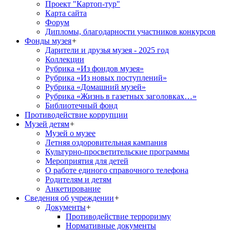
Проект "Картоп-тур"
Карта сайта
Форум
Дипломы, благодарности участников конкурсов
Фонды музея
+
Дарители и друзья музея - 2025 год
Коллекции
Рубрика «Из фондов музея»
Рубрика «Из новых поступлений»
Рубрика «Домашний музей»
Рубрика «Жизнь в газетных заголовках…»
Библиотечный фонд
Противодействие коррупции
Музей детям
+
Музей о музее
Летняя оздоровительная кампания
Культурно-просветительские программы
Мероприятия для детей
О работе единого справочного телефона
Родителям и детям
Анкетирование
Сведения об учреждении
+
Документы
+
Противодействие терроризму
Нормативные документы