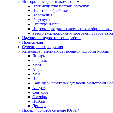
Информация для ознакомления
+
Преимущества портала госуслуг
Политика обработки п...
Положения
Госуслуги
Культура Югры
Информация для ознакомления и обращения г
Реестр экскурсионных программ и туров авто
Научно-исследовательская работа
Прейскурант
Сувенирная продукция
Календарь памятных дат военной истории России
+
Январь
Февраль
Март
Апрель
Май
Июнь
Календарь памятных дат военной истории Ро
Август
Сентябрь
Октябрь
Ноябрь
Декабрь
Проект "Золотое сечение Югры"