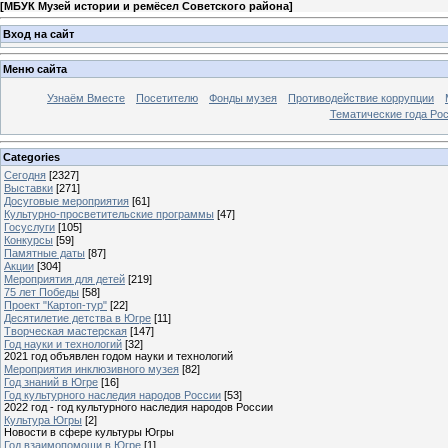
[
МБУК Музей истории и ремёсел Советского района
]
Вход на сайт
Меню сайта
Узнаём Вместе
Посетителю
Фонды музея
Противодействие коррупции
Тематические года Ро
Categories
Сегодня
[2327]
Выставки
[271]
Досуговые мероприятия
[61]
Культурно-просветительские программы
[47]
Госуслуги
[105]
Конкурсы
[59]
Памятные даты
[87]
Акции
[304]
Мероприятия для детей
[219]
75 лет Победы
[58]
Проект "Картоп-тур"
[22]
Десятилетие детства в Югре
[11]
Творческая мастерская
[147]
Год науки и технологий
[32]
2021 год объявлен годом науки и технологий
Мероприятия инклюзивного музея
[82]
Год знаний в Югре
[16]
Год культурного наследия народов России
[53]
2022 год - год культурного наследия народов России
Культура Югры
[2]
Новости в сфере культуры Югры
Год взаимопомощи в Югре
[1]