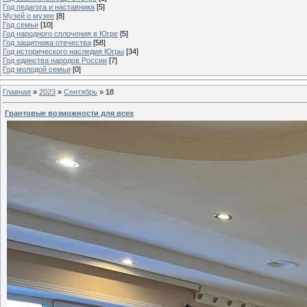
Год педагога и наставника
[5]
Музей о музее
[8]
Год семьи
[10]
Год народного сплочения в Югре
[5]
Год защитника отечества
[58]
Год исторического наследия Югры
[34]
Год единства народов России
[7]
Год молодой семьи
[0]
Главная
»
2023
»
Сентябрь
»
18
Грантовые возможности для всех