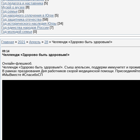
Год педагога и наставника
[5]
Музей о музее
[8]
Год семьи
[10]
Год народного сплочения в Югре
[5]
Год защитника отечества
[58]
Год исторического наследия Югры
[34]
Год единства народов России
[7]
Год молодой семьи
[0]
Главная
»
2021
»
Апрель
»
28
»
Челлендж «Здорово быть здоровым!»
09:14
Челлендж «Здорово быть здоровым!»
Онлайн-флешмоб.
Челлендж «Здорово быть здоровым!». Cъеш апельсин, поддержи иммунитет и прожив
В рамках празднования Дня работников скорой медицинской помощи. Присоединяйтес
#МыВместе #СпасибоСП