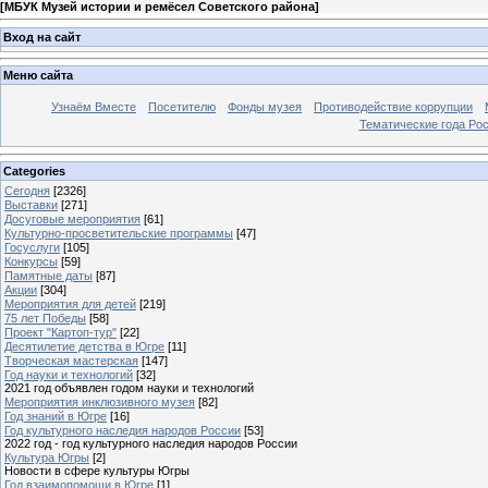
[
МБУК Музей истории и ремёсел Советского района
]
Вход на сайт
Меню сайта
Узнаём Вместе
Посетителю
Фонды музея
Противодействие коррупции
Тематические года Ро
Categories
Сегодня
[2326]
Выставки
[271]
Досуговые мероприятия
[61]
Культурно-просветительские программы
[47]
Госуслуги
[105]
Конкурсы
[59]
Памятные даты
[87]
Акции
[304]
Мероприятия для детей
[219]
75 лет Победы
[58]
Проект "Картоп-тур"
[22]
Десятилетие детства в Югре
[11]
Творческая мастерская
[147]
Год науки и технологий
[32]
2021 год объявлен годом науки и технологий
Мероприятия инклюзивного музея
[82]
Год знаний в Югре
[16]
Год культурного наследия народов России
[53]
2022 год - год культурного наследия народов России
Культура Югры
[2]
Новости в сфере культуры Югры
Год взаимопомощи в Югре
[1]