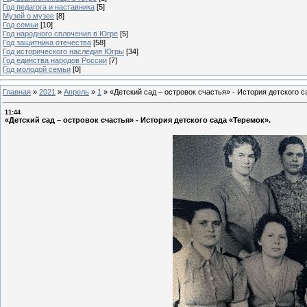
Год педагога и наставника
[5]
Музей о музее
[8]
Год семьи
[10]
Год народного сплочения в Югре
[5]
Год защитника отечества
[58]
Год исторического наследия Югры
[34]
Год единства народов России
[7]
Год молодой семьи
[0]
Главная
»
2021
»
Апрель
»
1
»
«Детский сад – островок счастья» - История детского с
11:44
«Детский сад – островок счастья» - История детского сада «Теремок».