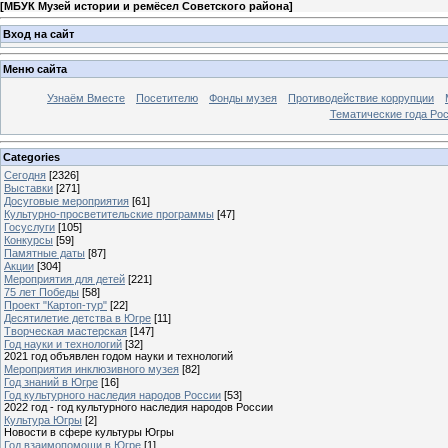
[
МБУК Музей истории и ремёсел Советского района
]
Вход на сайт
Меню сайта
Узнаём Вместе
Посетителю
Фонды музея
Противодействие коррупции
Тематические года Ро
Categories
Сегодня
[2326]
Выставки
[271]
Досуговые мероприятия
[61]
Культурно-просветительские программы
[47]
Госуслуги
[105]
Конкурсы
[59]
Памятные даты
[87]
Акции
[304]
Мероприятия для детей
[221]
75 лет Победы
[58]
Проект "Картоп-тур"
[22]
Десятилетие детства в Югре
[11]
Творческая мастерская
[147]
Год науки и технологий
[32]
2021 год объявлен годом науки и технологий
Мероприятия инклюзивного музея
[82]
Год знаний в Югре
[16]
Год культурного наследия народов России
[53]
2022 год - год культурного наследия народов России
Культура Югры
[2]
Новости в сфере культуры Югры
Год взаимопомощи в Югре
[1]