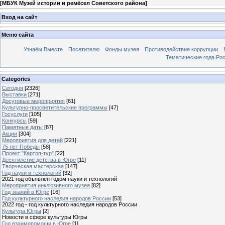
[
МБУК Музей истории и ремёсел Советского района
]
Вход на сайт
Меню сайта
Узнаём Вместе
Посетителю
Фонды музея
Противодействие коррупции
Тематические года Ро
Categories
Сегодня
[2326]
Выставки
[271]
Досуговые мероприятия
[61]
Культурно-просветительские программы
[47]
Госуслуги
[105]
Конкурсы
[59]
Памятные даты
[87]
Акции
[304]
Мероприятия для детей
[221]
75 лет Победы
[58]
Проект "Картоп-тур"
[22]
Десятилетие детства в Югре
[11]
Творческая мастерская
[147]
Год науки и технологий
[32]
2021 год объявлен годом науки и технологий
Мероприятия инклюзивного музея
[82]
Год знаний в Югре
[16]
Год культурного наследия народов России
[53]
2022 год - год культурного наследия народов России
Культура Югры
[2]
Новости в сфере культуры Югры
Год взаимопомощи в Югре
[1]