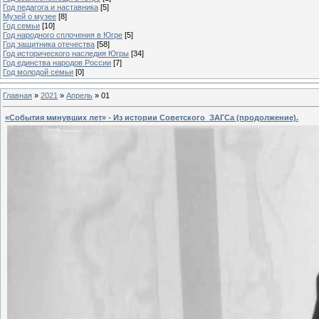
Год педагога и наставника
[5]
Музей о музее
[8]
Год семьи
[10]
Год народного сплочения в Югре
[5]
Год защитника отечества
[58]
Год исторического наследия Югры
[34]
Год единства народов России
[7]
Год молодой семьи
[0]
Главная
»
2021
»
Апрель
»
01
«События минувших лет» - Из истории Советского ЗАГСа (продолжение).