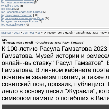
Год педагога и наставника
[5]
Музей о музее
[8]
Год семьи
[10]
Год народного сплочения в Югре
[5]
Год защитника отечества
[58]
Год исторического наследия Югры
[34]
Год единства народов России
[7]
Год молодой семьи
[0]
Главная
»
2023
»
Сентябрь
»
13
»
"Я поведу тебя в музей" - Онлайн-выставка "Расул 
09:43
"Я поведу тебя в музей" - Онлайн-выставка "Расул Гамзатов"
К 100-летию Расула Гамзатова 2023
Гамзатова. Музей истории и ремесел
онлайн-выставку "Расул Гамзатов".
Гамзатова. В личном кабинете поэт
почетным званиям поэтам, а также 
советский поэт, прозаик, публицис
легло в основу песни "Журавли", ко
символом памяти о погибших в Вели