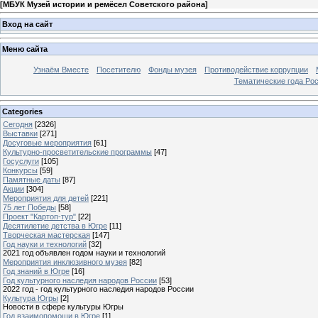
[
МБУК Музей истории и ремёсел Советского района
]
Вход на сайт
Меню сайта
Узнаём Вместе
Посетителю
Фонды музея
Противодействие коррупции
Тематические года Ро
Categories
Сегодня
[2326]
Выставки
[271]
Досуговые мероприятия
[61]
Культурно-просветительские программы
[47]
Госуслуги
[105]
Конкурсы
[59]
Памятные даты
[87]
Акции
[304]
Мероприятия для детей
[221]
75 лет Победы
[58]
Проект "Картоп-тур"
[22]
Десятилетие детства в Югре
[11]
Творческая мастерская
[147]
Год науки и технологий
[32]
2021 год объявлен годом науки и технологий
Мероприятия инклюзивного музея
[82]
Год знаний в Югре
[16]
Год культурного наследия народов России
[53]
2022 год - год культурного наследия народов России
Культура Югры
[2]
Новости в сфере культуры Югры
Год взаимопомощи в Югре
[1]