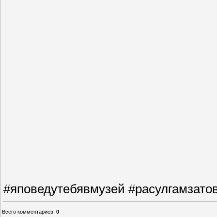
#яповедутебявмузей #расулгамзато
Всего комментариев
:
0