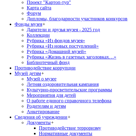
Проект "Картоп-тур"
Карта сайта
Форум
Дипломы, благодарности участников конкурсов
Фонды музея
+
Дарители и друзья музея - 2025 год
Коллекции
Рубрика «Из фондов музея»
Рубрика «Из новых поступлений»
Рубрика «Домашний музей»
Рубрика «Жизнь в газетных заголовках…»
Библиотечный фонд
Противодействие коррупции
Музей детям
+
Музей о музее
Летняя оздоровительная кампания
Культурно-просветительские программы
Мероприятия для детей
О работе единого справочного телефона
Родителям и детям
Анкетирование
Сведения об учреждении
+
Документы
+
Противодействие терроризму
Нормативные документы