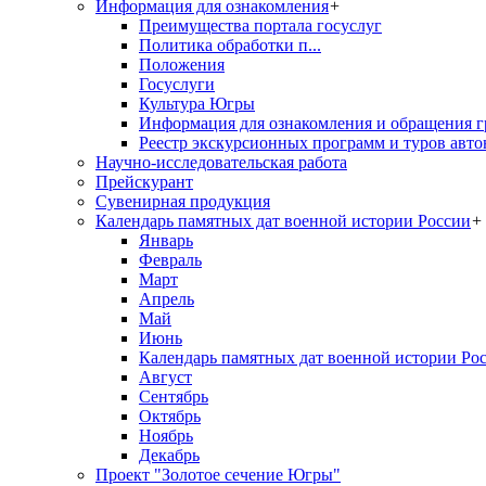
Информация для ознакомления
+
Преимущества портала госуслуг
Политика обработки п...
Положения
Госуслуги
Культура Югры
Информация для ознакомления и обращения г
Реестр экскурсионных программ и туров авто
Научно-исследовательская работа
Прейскурант
Сувенирная продукция
Календарь памятных дат военной истории России
+
Январь
Февраль
Март
Апрель
Май
Июнь
Календарь памятных дат военной истории Ро
Август
Сентябрь
Октябрь
Ноябрь
Декабрь
Проект "Золотое сечение Югры"