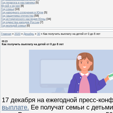
Год педагога и наставника
[5]
Музей о музее
[8]
Год семьи
[10]
Год народного сплочения в Югре
[5]
Год защитника отечества
[58]
Год исторического наследия Югры
[34]
Год единства народов России
[7]
Год молодой семьи
[0]
Главная
»
2020
»
Декабрь
»
30
»
Как получить выплату на детей от 0 до 8 лет
09:23
Как получить выплату на детей от 0 до 8 лет
17 декабря на ежегодной пресс-ко
выплате.
Ее получат семьи с детьми