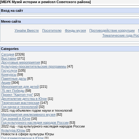
[
МБУК Музей истории и ремёсел Советского района
]
Вход на сайт
Меню сайта
Узнаём Вместе
Посетителю
Фонды музея
Противодействие коррупции
Тематические года Ро
Categories
Сегодня
[2326]
Выставки
[271]
Досуговые мероприятия
[61]
Культурно-просветительские программы
[47]
Госуслуги
[105]
Конкурсы
[59]
Памятные даты
[87]
Акции
[304]
Мероприятия для детей
[221]
75 лет Победы
[58]
Проект "Картоп-тур"
[22]
Десятилетие детства в Югре
[11]
Творческая мастерская
[147]
Год науки и технологий
[32]
2021 год объявлен годом науки и технологий
Мероприятия инклюзивного музея
[82]
Год знаний в Югре
[16]
Год культурного наследия народов России
[53]
2022 год - год культурного наследия народов России
Культура Югры
[2]
Новости в сфере культуры Югры
Год взаимопомощи в Югре
[1]