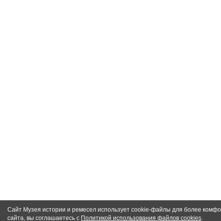
Сайт Музея истории и ремесел использует cookie-файлы для более комф
сайта, вы соглашаетесь с
Политикой использования файлов cookies
.