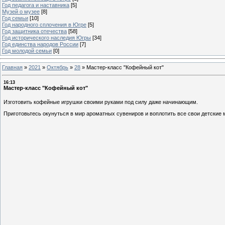
Год педагога и наставника
[5]
Музей о музее
[8]
Год семьи
[10]
Год народного сплочения в Югре
[5]
Год защитника отечества
[58]
Год исторического наследия Югры
[34]
Год единства народов России
[7]
Год молодой семьи
[0]
Главная
»
2021
»
Октябрь
»
28
»
Мастер-класс "Кофейный кот"
16:13
Мастер-класс "Кофейный кот"
Изготовить кофейные игрушки своими руками под силу даже начинающим.
Приготовьтесь окунуться в мир ароматных сувениров и воплотить все свои детские 