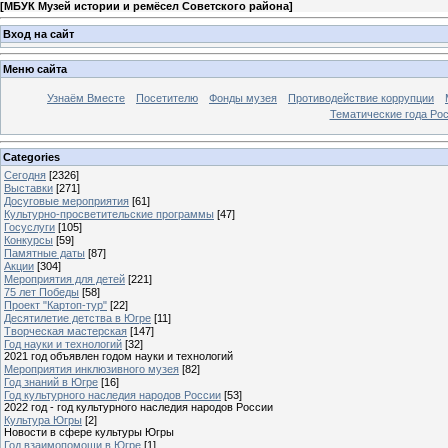
[
МБУК Музей истории и ремёсел Советского района
]
Вход на сайт
Меню сайта
Узнаём Вместе
Посетителю
Фонды музея
Противодействие коррупции
Тематические года Ро
Categories
Сегодня
[2326]
Выставки
[271]
Досуговые мероприятия
[61]
Культурно-просветительские программы
[47]
Госуслуги
[105]
Конкурсы
[59]
Памятные даты
[87]
Акции
[304]
Мероприятия для детей
[221]
75 лет Победы
[58]
Проект "Картоп-тур"
[22]
Десятилетие детства в Югре
[11]
Творческая мастерская
[147]
Год науки и технологий
[32]
2021 год объявлен годом науки и технологий
Мероприятия инклюзивного музея
[82]
Год знаний в Югре
[16]
Год культурного наследия народов России
[53]
2022 год - год культурного наследия народов России
Культура Югры
[2]
Новости в сфере культуры Югры
Год взаимопомощи в Югре
[1]