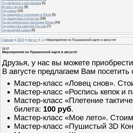
Год педагога и наставника
[5]
Музей о музее
[8]
Год семьи
[10]
Год народного сплочения в Югре
[5]
Год защитника отечества
[58]
Год исторического наследия Югры
[34]
Год единства народов России
[7]
Год молодой семьи
[0]
Главная
»
2024
»
Август
»
1
»
Мероприятия по Пушкинской карте в августе!
13:17
Мероприятия по Пушкинской карте в августе!
Друзья, у нас вы можете приобрест
В августе предлагаем Вам посетить
Мастер-класс «Ловец снов». Сто
Мастер-класс «Роспись кепок и 
Мастер-класс «Плетение тактиче
билета:
100 руб
.
Мастер-класс «Мое лето». Стоим
Мастер-класс «Пушистый 3D Кон