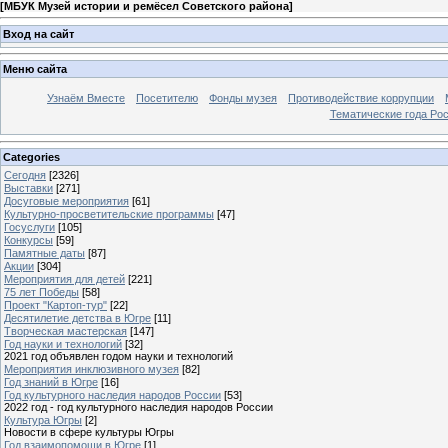
[
МБУК Музей истории и ремёсел Советского района
]
Вход на сайт
Меню сайта
Узнаём Вместе
Посетителю
Фонды музея
Противодействие коррупции
Тематические года Ро
Categories
Сегодня
[2326]
Выставки
[271]
Досуговые мероприятия
[61]
Культурно-просветительские программы
[47]
Госуслуги
[105]
Конкурсы
[59]
Памятные даты
[87]
Акции
[304]
Мероприятия для детей
[221]
75 лет Победы
[58]
Проект "Картоп-тур"
[22]
Десятилетие детства в Югре
[11]
Творческая мастерская
[147]
Год науки и технологий
[32]
2021 год объявлен годом науки и технологий
Мероприятия инклюзивного музея
[82]
Год знаний в Югре
[16]
Год культурного наследия народов России
[53]
2022 год - год культурного наследия народов России
Культура Югры
[2]
Новости в сфере культуры Югры
Год взаимопомощи в Югре
[1]