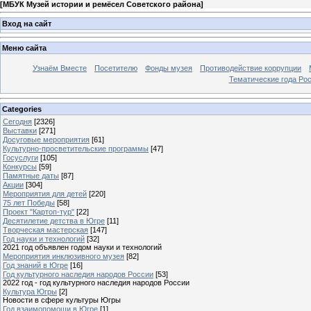
[
МБУК Музей истории и ремёсел Советского района
]
Вход на сайт
Меню сайта
Узнаём Вместе
Посетителю
Фонды музея
Противодействие коррупции
Тематические года Ро
Categories
Сегодня
[2326]
Выставки
[271]
Досуговые мероприятия
[61]
Культурно-просветительские программы
[47]
Госуслуги
[105]
Конкурсы
[59]
Памятные даты
[87]
Акции
[304]
Мероприятия для детей
[220]
75 лет Победы
[58]
Проект "Картоп-тур"
[22]
Десятилетие детства в Югре
[11]
Творческая мастерская
[147]
Год науки и технологий
[32]
2021 год объявлен годом науки и технологий
Мероприятия инклюзивного музея
[82]
Год знаний в Югре
[16]
Год культурного наследия народов России
[53]
2022 год - год культурного наследия народов России
Культура Югры
[2]
Новости в сфере культуры Югры
Год взаимопомощи в Югре
[1]