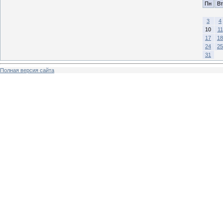
Пн
Вт
3
4
10
11
17
18
24
25
31
Полная версия сайта