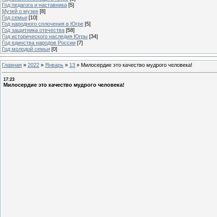
Год педагога и наставника
[5]
Музей о музее
[8]
Год семьи
[10]
Год народного сплочения в Югре
[5]
Год защитника отечества
[58]
Год исторического наследия Югры
[34]
Год единства народов России
[7]
Год молодой семьи
[0]
Главная
»
2022
»
Январь
»
13
»
Милосердие это качество мудрого человека!
17:23
Милосердие это качество мудрого человека!