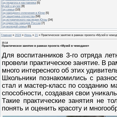
Год педагога и наставника
[5]
Музей о музее
[8]
Год семьи
[10]
Год народного сплочения в Югре
[5]
Год защитника отечества
[58]
Год исторического наследия Югры
[34]
Год единства народов России
[7]
Год молодой семьи
[0]
Главная
»
2024
»
Июнь
»
21
»
Практическое занятие в рамках проекта «Музей в чемо
15:14
Практическое занятие в рамках проекта «Музей в чемодане»
Для воспитанников 3-го отряда лет
провели практическое занятие. В ра
много интересного об этих удивите
Школьники познакомились с разноо
стал и мастер-класс по созданию м
способности, создавая свои уникал
Такие практические занятия не то
понять и оценить красоту и многооб