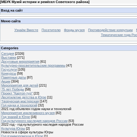
[
МБУК Музей истории и ремёсел Советского района
]
Вход на сайт
Меню сайта
Узнаём Вместе
Посетителю
Фонды музея
Противодействие коррупции
Тематические года Ро
Categories
Сегодня
[2326]
Выставки
[271]
Досуговые мероприятия
[61]
Культурно-просветительские программы
[47]
Госуслуги
[105]
Конкурсы
[59]
Памятные даты
[87]
Акции
[304]
Мероприятия для детей
[221]
75 лет Победы
[58]
Проект "Картоп-тур"
[22]
Десятилетие детства в Югре
[11]
Творческая мастерская
[147]
Год науки и технологий
[32]
2021 год объявлен годом науки и технологий
Мероприятия инклюзивного музея
[82]
Год знаний в Югре
[16]
Год культурного наследия народов России
[53]
2022 год - год культурного наследия народов России
Культура Югры
[2]
Новости в сфере культуры Югры
Год взаимопомощи в Югре
[1]