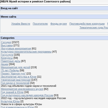
[
МБУК Музей истории и ремёсел Советского района
]
Вход на сайт
Меню сайта
Узнаём Вместе
Посетителю
Фонды музея
Противодействие коррупции
Тематические года Ро
Categories
Сегодня
[2327]
Выставки
[271]
Досуговые мероприятия
[61]
Культурно-просветительские программы
[47]
Госуслуги
[105]
Конкурсы
[59]
Памятные даты
[87]
Акции
[304]
Мероприятия для детей
[219]
75 лет Победы
[58]
Проект "Картоп-тур"
[22]
Десятилетие детства в Югре
[11]
Творческая мастерская
[147]
Год науки и технологий
[32]
2021 год объявлен годом науки и технологий
Мероприятия инклюзивного музея
[82]
Год знаний в Югре
[16]
Год культурного наследия народов России
[53]
2022 год - год культурного наследия народов России
Культура Югры
[2]
Новости в сфере культуры Югры
Год взаимопомощи в Югре
[1]