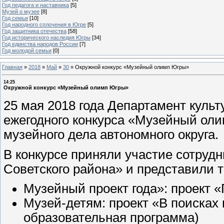
Год педагога и наставника
[5]
Музей о музее
[8]
Год семьи
[10]
Год народного сплочения в Югре
[5]
Год защитника отечества
[58]
Год исторического наследия Югры
[34]
Год единства народов России
[7]
Год молодой семьи
[0]
Главная
»
2018
»
Май
»
30
»
Окружной конкурс «Музейный олимп Югры»
14:25
Окружной конкурс «Музейный олимп Югры»
25 мая 2018 года Департамент куль
ежегодного конкурса «Музейный оли
музейного дела автономного округа.
В конкурсе приняли участие сотруд
Советского района» и представили 
Музейный проект года»: проект «
Музей-детям: проект «В поисках 
образовательная программа)