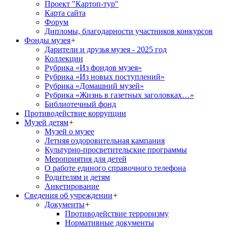
Проект "Картоп-тур"
Карта сайта
Форум
Дипломы, благодарности участников конкурсов
Фонды музея
+
Дарители и друзья музея - 2025 год
Коллекции
Рубрика «Из фондов музея»
Рубрика «Из новых поступлений»
Рубрика «Домашний музей»
Рубрика «Жизнь в газетных заголовках…»
Библиотечный фонд
Противодействие коррупции
Музей детям
+
Музей о музее
Летняя оздоровительная кампания
Культурно-просветительские программы
Мероприятия для детей
О работе единого справочного телефона
Родителям и детям
Анкетирование
Сведения об учреждении
+
Документы
+
Противодействие терроризму
Нормативные документы