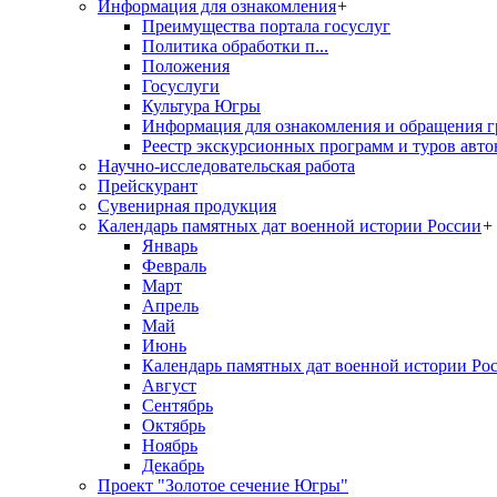
Информация для ознакомления
+
Преимущества портала госуслуг
Политика обработки п...
Положения
Госуслуги
Культура Югры
Информация для ознакомления и обращения г
Реестр экскурсионных программ и туров авто
Научно-исследовательская работа
Прейскурант
Сувенирная продукция
Календарь памятных дат военной истории России
+
Январь
Февраль
Март
Апрель
Май
Июнь
Календарь памятных дат военной истории Ро
Август
Сентябрь
Октябрь
Ноябрь
Декабрь
Проект "Золотое сечение Югры"