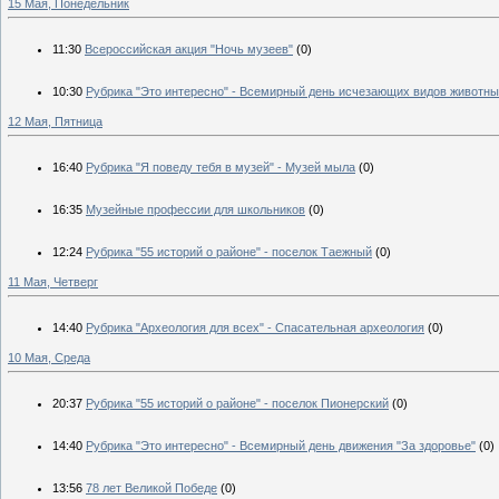
15 Мая, Понедельник
11:30
Всероссийская акция "Ночь музеев"
(0)
10:30
Рубрика "Это интересно" - Всемирный день исчезающих видов животн
12 Мая, Пятница
16:40
Рубрика "Я поведу тебя в музей" - Музей мыла
(0)
16:35
Музейные профессии для школьников
(0)
12:24
Рубрика "55 историй о районе" - поселок Таежный
(0)
11 Мая, Четверг
14:40
Рубрика "Археология для всех" - Спасательная археология
(0)
10 Мая, Среда
20:37
Рубрика "55 историй о районе" - поселок Пионерский
(0)
14:40
Рубрика "Это интересно" - Всемирный день движения "За здоровье"
(0)
13:56
78 лет Великой Победе
(0)