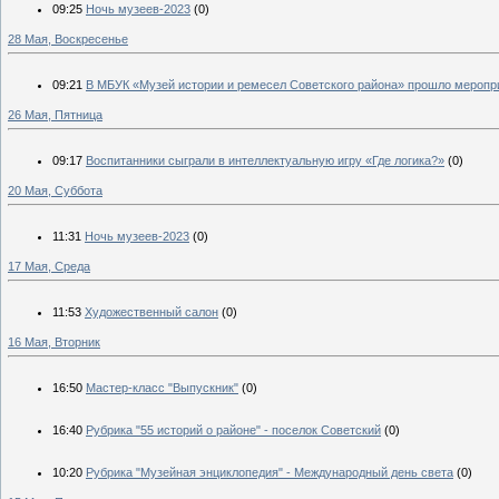
09:25
Ночь музеев-2023
(0)
28 Мая, Воскресенье
09:21
В МБУК «Музей истории и ремесел Советского района» прошло меропр
26 Мая, Пятница
09:17
Воспитанники сыграли в интеллектуальную игру «Где логика?»
(0)
20 Мая, Суббота
11:31
Ночь музеев-2023
(0)
17 Мая, Среда
11:53
Художественный салон
(0)
16 Мая, Вторник
16:50
Мастер-класс "Выпускник"
(0)
16:40
Рубрика "55 историй о районе" - поселок Советский
(0)
10:20
Рубрика "Музейная энциклопедия" - Международный день света
(0)