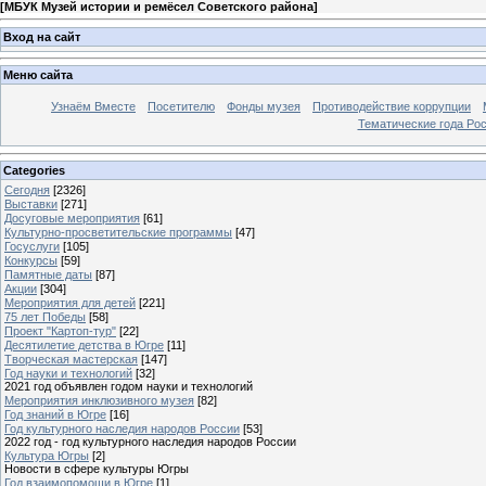
[
МБУК Музей истории и ремёсел Советского района
]
Вход на сайт
Меню сайта
Узнаём Вместе
Посетителю
Фонды музея
Противодействие коррупции
Тематические года Ро
Categories
Сегодня
[2326]
Выставки
[271]
Досуговые мероприятия
[61]
Культурно-просветительские программы
[47]
Госуслуги
[105]
Конкурсы
[59]
Памятные даты
[87]
Акции
[304]
Мероприятия для детей
[221]
75 лет Победы
[58]
Проект "Картоп-тур"
[22]
Десятилетие детства в Югре
[11]
Творческая мастерская
[147]
Год науки и технологий
[32]
2021 год объявлен годом науки и технологий
Мероприятия инклюзивного музея
[82]
Год знаний в Югре
[16]
Год культурного наследия народов России
[53]
2022 год - год культурного наследия народов России
Культура Югры
[2]
Новости в сфере культуры Югры
Год взаимопомощи в Югре
[1]