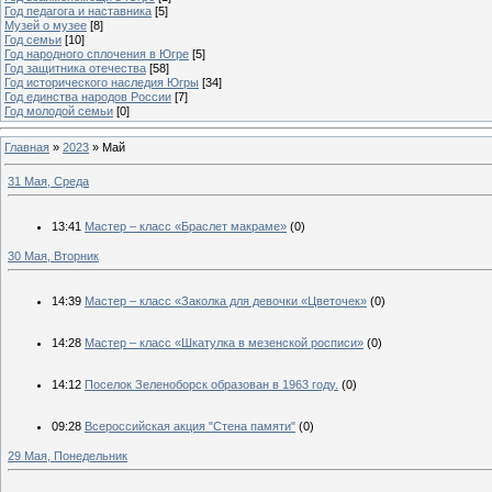
Год педагога и наставника
[5]
Музей о музее
[8]
Год семьи
[10]
Год народного сплочения в Югре
[5]
Год защитника отечества
[58]
Год исторического наследия Югры
[34]
Год единства народов России
[7]
Год молодой семьи
[0]
Главная
»
2023
»
Май
31 Мая, Среда
13:41
Мастер – класс «Браслет макраме»
(0)
30 Мая, Вторник
14:39
Мастер – класс «Заколка для девочки «Цветочек»
(0)
14:28
Мастер – класс «Шкатулка в мезенской росписи»
(0)
14:12
Поселок Зеленоборск образован в 1963 году.
(0)
09:28
Всероссийская акция "Стена памяти"
(0)
29 Мая, Понедельник