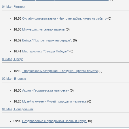
04 Мая, Четверг
16:56
Онлайн-фотовыставка - Никто не забыт, ничто не забыто
(0)
16:53
Минувших лет живая память
(0)
16:52
Бейдж "Портрет героя на сердце".
(0)
16:41
Мастер-класс "Звезда Победы"
(0)
03 Мая, Среда
15:10
Творческая мастерская - Гвоздика - цветок памяти
(0)
02 Мая, Вторник
16:30
Акция «Георгиевская ленточка»
(0)
16:26
Музей о музее - Музей природы и человека
(0)
01 Мая, Понедельник
09:00
Поздравление с праздником Весны и Труда!
(0)