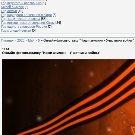
Год педагога и наставника
[5]
Музей о музее
[8]
Год семьи
[10]
Год народного сплочения в Югре
[5]
Год защитника отечества
[58]
Год исторического наследия Югры
[34]
Год единства народов России
[7]
Год молодой семьи
[0]
Главная
»
2023
»
Май
»
5
»
Онлайн-фотовыставку "Наши земляки - Участники войны"
18:04
Онлайн-фотовыставку "Наши земляки - Участники войны"