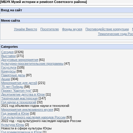
[
МБУК Музей истории и ремёсел Советского района
]
Вход на сайт
Меню сайта
Узнаём Вместе
Посетителю
Фонды музея
Противодействие коррупции
Тематические года Ро
Categories
Сегодня
[2326]
Выставки
[271]
Досуговые мероприятия
[61]
Культурно-просветительские программы
[47]
Госуслуги
[105]
Конкурсы
[59]
Памятные даты
[87]
Акции
[304]
Мероприятия для детей
[221]
75 лет Победы
[58]
Проект "Картоп-тур"
[22]
Десятилетие детства в Югре
[11]
Творческая мастерская
[147]
Год науки и технологий
[32]
2021 год объявлен годом науки и технологий
Мероприятия инклюзивного музея
[82]
Год знаний в Югре
[16]
Год культурного наследия народов России
[53]
2022 год - год культурного наследия народов России
Культура Югры
[2]
Новости в сфере культуры Югры
Год взаимопомощи в Югре
[1]