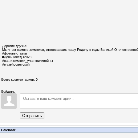
Дорогие друзья!
Мы чтим память земляков, отвоевавших нашу Родину в годы Великой Отечественной
#фотовыставка
#ДеньПобеды2023
#нашиземляки_участникивойны
#музейсоветский
Всего комментариев
:
0
Войдите:
Отправить
Calendar