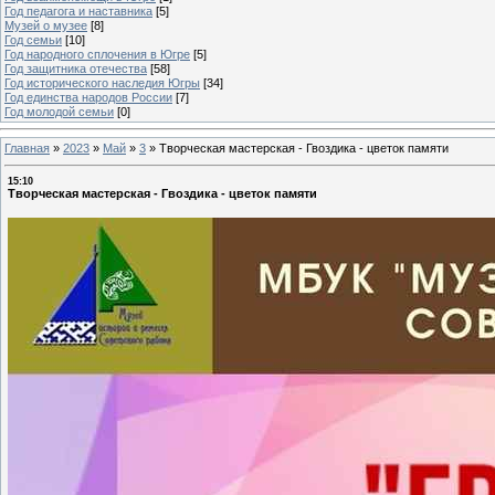
Год педагога и наставника
[5]
Музей о музее
[8]
Год семьи
[10]
Год народного сплочения в Югре
[5]
Год защитника отечества
[58]
Год исторического наследия Югры
[34]
Год единства народов России
[7]
Год молодой семьи
[0]
Главная
»
2023
»
Май
»
3
»
Творческая мастерская - Гвоздика - цветок памяти
15:10
Творческая мастерская - Гвоздика - цветок памяти