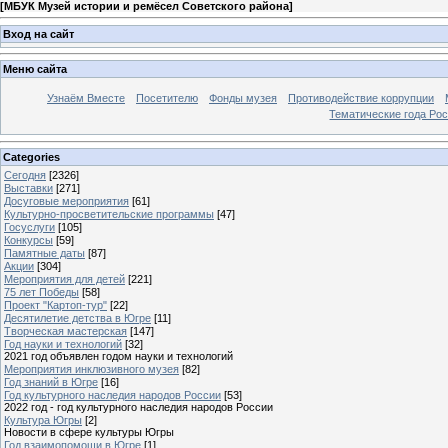
[
МБУК Музей истории и ремёсел Советского района
]
Вход на сайт
Меню сайта
Узнаём Вместе
Посетителю
Фонды музея
Противодействие коррупции
Тематические года Ро
Categories
Сегодня
[2326]
Выставки
[271]
Досуговые мероприятия
[61]
Культурно-просветительские программы
[47]
Госуслуги
[105]
Конкурсы
[59]
Памятные даты
[87]
Акции
[304]
Мероприятия для детей
[221]
75 лет Победы
[58]
Проект "Картоп-тур"
[22]
Десятилетие детства в Югре
[11]
Творческая мастерская
[147]
Год науки и технологий
[32]
2021 год объявлен годом науки и технологий
Мероприятия инклюзивного музея
[82]
Год знаний в Югре
[16]
Год культурного наследия народов России
[53]
2022 год - год культурного наследия народов России
Культура Югры
[2]
Новости в сфере культуры Югры
Год взаимопомощи в Югре
[1]