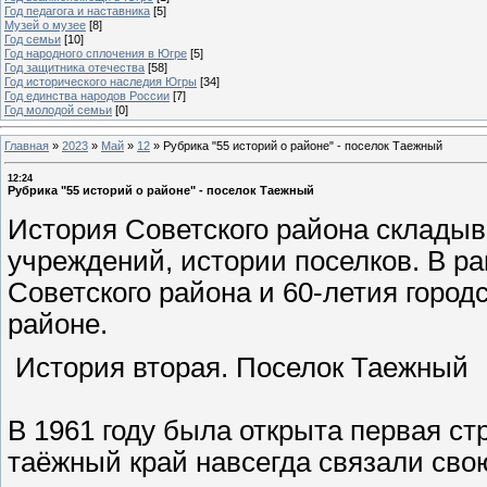
Год педагога и наставника
[5]
Музей о музее
[8]
Год семьи
[10]
Год народного сплочения в Югре
[5]
Год защитника отечества
[58]
Год исторического наследия Югры
[34]
Год единства народов России
[7]
Год молодой семьи
[0]
Главная
»
2023
»
Май
»
12
»
Рубрика "55 историй о районе" - поселок Таежный
12:24
Рубрика "55 историй о районе" - поселок Таежный
История Советского района складыв
учреждений, истории поселков. В р
Советского района и 60-летия город
районе.
История вторая. Поселок Таежный
В 1961 году была открыта первая с
таёжный край навсегда связали свою