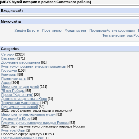
[
МБУК Музей истории и ремёсел Советского района
]
Вход на сайт
Меню сайта
Узнаём Вместе
Посетителю
Фонды музея
Противодействие коррупции
Тематические года Ро
Categories
Сегодня
[2326]
Выставки
[271]
Досуговые мероприятия
[61]
Культурно-просветительские программы
[47]
Госуслуги
[105]
Конкурсы
[59]
Памятные даты
[87]
Акции
[304]
Мероприятия для детей
[221]
75 лет Победы
[58]
Проект "Картоп-тур"
[22]
Десятилетие детства в Югре
[11]
Творческая мастерская
[147]
Год науки и технологий
[32]
2021 год объявлен годом науки и технологий
Мероприятия инклюзивного музея
[82]
Год знаний в Югре
[16]
Год культурного наследия народов России
[53]
2022 год - год культурного наследия народов России
Культура Югры
[2]
Новости в сфере культуры Югры
Год взаимопомощи в Югре
[1]