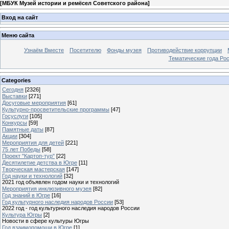
[
МБУК Музей истории и ремёсел Советского района
]
Вход на сайт
Меню сайта
Узнаём Вместе
Посетителю
Фонды музея
Противодействие коррупции
Тематические года Ро
Categories
Сегодня
[2326]
Выставки
[271]
Досуговые мероприятия
[61]
Культурно-просветительские программы
[47]
Госуслуги
[105]
Конкурсы
[59]
Памятные даты
[87]
Акции
[304]
Мероприятия для детей
[221]
75 лет Победы
[58]
Проект "Картоп-тур"
[22]
Десятилетие детства в Югре
[11]
Творческая мастерская
[147]
Год науки и технологий
[32]
2021 год объявлен годом науки и технологий
Мероприятия инклюзивного музея
[82]
Год знаний в Югре
[16]
Год культурного наследия народов России
[53]
2022 год - год культурного наследия народов России
Культура Югры
[2]
Новости в сфере культуры Югры
Год взаимопомощи в Югре
[1]