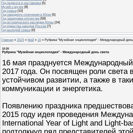
Год педагога и наставника
[5]
Музей о музее
[8]
Год семьи
[10]
Год народного сплочения в Югре
[5]
Год защитника отечества
[58]
Год исторического наследия Югры
[34]
Год единства народов России
[7]
Год молодой семьи
[0]
Главная
»
2023
»
Май
»
16
»
Рубрика "Музейная энциклопедия" - Международный день
10:20
Рубрика "Музейная энциклопедия" - Международный день света
16 мая празднуется Международны
2017 года. Он посвящен роли света в
устойчивом развитии, а также в так
коммуникации и энергетика.
Появлению праздника предшествов
2015 году идея проведения Междунар
International Year of Light and Light-
подтолкнул ряд представителей это