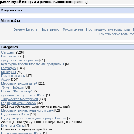
[
МБУК Музей истории и ремёсел Советского района
]
Вход на сайт
Меню сайта
Узнаём Вместе
Посетителю
Фонды музея
Противодействие коррупции
Тематические года Ро
Categories
Сегодня
[2326]
Выставки
[271]
Досуговые мероприятия
[61]
Культурно-просветительские программы
[47]
Госуслуги
[105]
Конкурсы
[59]
Памятные даты
[87]
Акции
[304]
Мероприятия для детей
[221]
75 лет Победы
[58]
Проект "Картоп-тур"
[22]
Десятилетие детства в Югре
[11]
Творческая мастерская
[147]
Год науки и технологий
[32]
2021 год объявлен годом науки и технологий
Мероприятия инклюзивного музея
[82]
Год знаний в Югре
[16]
Год культурного наследия народов России
[53]
2022 год - год культурного наследия народов России
Культура Югры
[2]
Новости в сфере культуры Югры
Год взаимопомощи в Югре
[1]