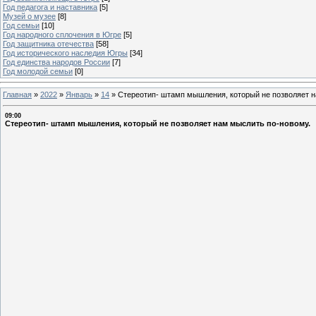
Год педагога и наставника
[5]
Музей о музее
[8]
Год семьи
[10]
Год народного сплочения в Югре
[5]
Год защитника отечества
[58]
Год исторического наследия Югры
[34]
Год единства народов России
[7]
Год молодой семьи
[0]
Главная
»
2022
»
Январь
»
14
»
Стереотип- штамп мышления, который не позволяет н
09:00
Стереотип- штамп мышления, который не позволяет нам мыслить по-новому.