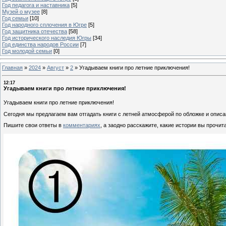
Год педагога и наставника
[5]
Музей о музее
[8]
Год семьи
[10]
Год народного сплочения в Югре
[5]
Год защитника отечества
[58]
Год исторического наследия Югры
[34]
Год единства народов России
[7]
Год молодой семьи
[0]
Главная
»
2024
»
Август
»
2
»
Угадываем книги про летние приключения!
12:17
Угадываем книги про летние приключения!
Угадываем книги про летние приключения!
Сегодня мы предлагаем вам отгадать книги с летней атмосферой по обложке и описа
Пишите свои ответы в
комментариях
, а заодно расскажите, какие истории вы прочит