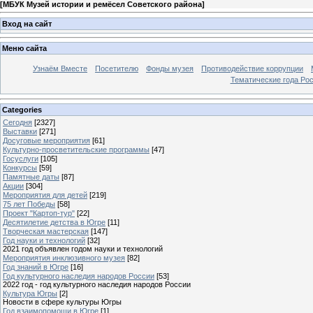
[
МБУК Музей истории и ремёсел Советского района
]
Вход на сайт
Меню сайта
Узнаём Вместе
Посетителю
Фонды музея
Противодействие коррупции
Тематические года Ро
Categories
Сегодня
[2327]
Выставки
[271]
Досуговые мероприятия
[61]
Культурно-просветительские программы
[47]
Госуслуги
[105]
Конкурсы
[59]
Памятные даты
[87]
Акции
[304]
Мероприятия для детей
[219]
75 лет Победы
[58]
Проект "Картоп-тур"
[22]
Десятилетие детства в Югре
[11]
Творческая мастерская
[147]
Год науки и технологий
[32]
2021 год объявлен годом науки и технологий
Мероприятия инклюзивного музея
[82]
Год знаний в Югре
[16]
Год культурного наследия народов России
[53]
2022 год - год культурного наследия народов России
Культура Югры
[2]
Новости в сфере культуры Югры
Год взаимопомощи в Югре
[1]