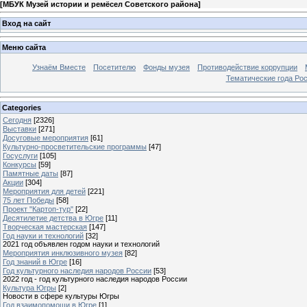
[
МБУК Музей истории и ремёсел Советского района
]
Вход на сайт
Меню сайта
Узнаём Вместе
Посетителю
Фонды музея
Противодействие коррупции
Тематические года Ро
Categories
Сегодня
[2326]
Выставки
[271]
Досуговые мероприятия
[61]
Культурно-просветительские программы
[47]
Госуслуги
[105]
Конкурсы
[59]
Памятные даты
[87]
Акции
[304]
Мероприятия для детей
[221]
75 лет Победы
[58]
Проект "Картоп-тур"
[22]
Десятилетие детства в Югре
[11]
Творческая мастерская
[147]
Год науки и технологий
[32]
2021 год объявлен годом науки и технологий
Мероприятия инклюзивного музея
[82]
Год знаний в Югре
[16]
Год культурного наследия народов России
[53]
2022 год - год культурного наследия народов России
Культура Югры
[2]
Новости в сфере культуры Югры
Год взаимопомощи в Югре
[1]