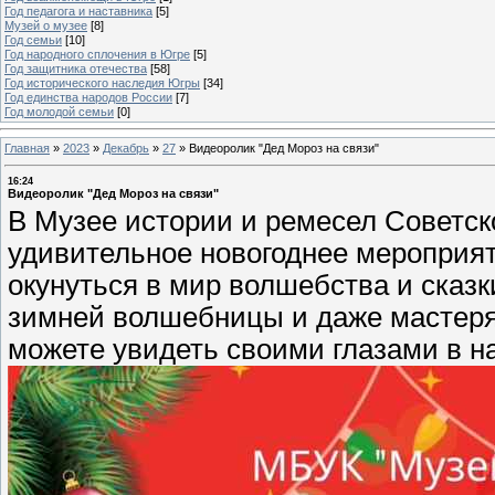
Год педагога и наставника
[5]
Музей о музее
[8]
Год семьи
[10]
Год народного сплочения в Югре
[5]
Год защитника отечества
[58]
Год исторического наследия Югры
[34]
Год единства народов России
[7]
Год молодой семьи
[0]
Главная
»
2023
»
Декабрь
»
27
»
Видеоролик "Дед Мороз на связи"
16:24
Видеоролик "Дед Мороз на связи"
В Музее истории и ремесел Советско
удивительное новогоднее мероприяти
окунуться в мир волшебства и сказк
зимней волшебницы и даже мастерят
можете увидеть своими глазами в н