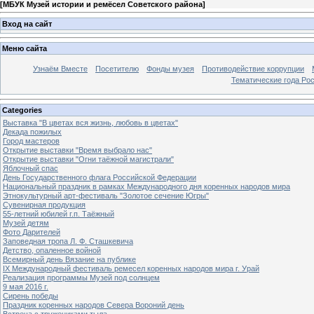
[
МБУК Музей истории и ремёсел Советского района
]
Вход на сайт
Меню сайта
Узнаём Вместе
Посетителю
Фонды музея
Противодействие коррупции
Тематические года Ро
Categories
Выставка "В цветах вся жизнь, любовь в цветах"
Декада пожилых
Город мастеров
Открытие выставки "Время выбрало нас"
Открытие выставки "Огни таёжной магистрали"
Яблочный спас
День Государственного флага Российской Федерации
Национальный праздник в рамках Международного дня коренных народов мира
Этнокультурный арт-фестиваль "Золотое сечение Югры"
Сувенирная продукция
55-летний юбилей г.п. Таёжный
Музей детям
Фото Дарителей
Заповедная тропа Л. Ф. Сташкевича
Детство, опаленное войной
Всемирный день Вязание на публике
IX Международный фестиваль ремесел коренных народов мира г. Урай
Реализация программы Музей под солнцем
9 мая 2016 г.
Сирень победы
Праздник коренных народов Севера Вороний день
Встреча с тружениками тыла