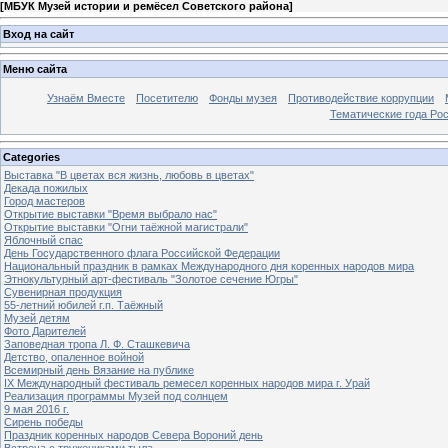
[
МБУК Музей истории и ремёсел Советского района
]
Вход на сайт
Меню сайта
Узнаём Вместе
Посетителю
Фонды музея
Противодействие коррупции
Тематические года Ро
Categories
Выставка "В цветах вся жизнь, любовь в цветах"
Декада пожилых
Город мастеров
Открытие выставки "Время выбрало нас"
Открытие выставки "Огни таёжной магистрали"
Яблочный спас
День Государственного флага Российской Федерации
Национальный праздник в рамках Международного дня коренных народов мира
Этнокультурный арт-фестиваль "Золотое сечение Югры"
Сувенирная продукция
55-летний юбилей г.п. Таёжный
Музей детям
Фото Дарителей
Заповедная тропа Л. Ф. Сташкевича
Детство, опаленное войной
Всемирный день Вязание на публике
IX Международный фестиваль ремесел коренных народов мира г. Урай
Реализация программы Музей под солнцем
9 мая 2016 г.
Сирень победы
Праздник коренных народов Севера Вороний день
Встреча с тружениками тыла