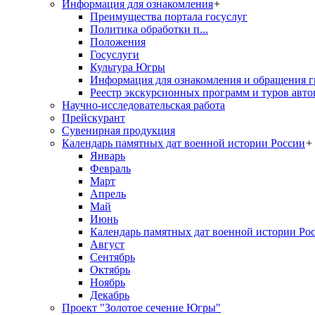
Информация для ознакомления
+
Преимущества портала госуслуг
Политика обработки п...
Положения
Госуслуги
Культура Югры
Информация для ознакомления и обращения г
Реестр экскурсионных программ и туров авто
Научно-исследовательская работа
Прейскурант
Сувенирная продукция
Календарь памятных дат военной истории России
+
Январь
Февраль
Март
Апрель
Май
Июнь
Календарь памятных дат военной истории Ро
Август
Сентябрь
Октябрь
Ноябрь
Декабрь
Проект "Золотое сечение Югры"