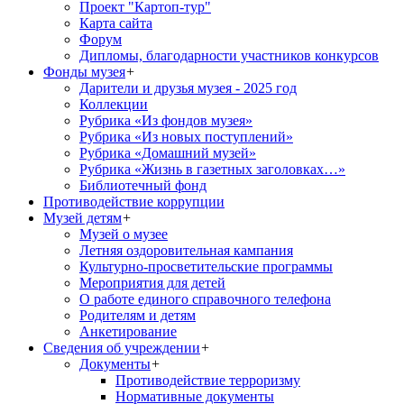
Проект "Картоп-тур"
Карта сайта
Форум
Дипломы, благодарности участников конкурсов
Фонды музея
+
Дарители и друзья музея - 2025 год
Коллекции
Рубрика «Из фондов музея»
Рубрика «Из новых поступлений»
Рубрика «Домашний музей»
Рубрика «Жизнь в газетных заголовках…»
Библиотечный фонд
Противодействие коррупции
Музей детям
+
Музей о музее
Летняя оздоровительная кампания
Культурно-просветительские программы
Мероприятия для детей
О работе единого справочного телефона
Родителям и детям
Анкетирование
Сведения об учреждении
+
Документы
+
Противодействие терроризму
Нормативные документы