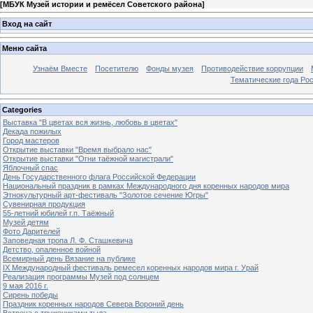
[
МБУК Музей истории и ремёсел Советского района
]
Вход на сайт
Меню сайта
Узнаём Вместе
Посетителю
Фонды музея
Противодействие коррупции
Тематические года Ро
Categories
Выставка "В цветах вся жизнь, любовь в цветах"
Декада пожилых
Город мастеров
Открытие выставки "Время выбрало нас"
Открытие выставки "Огни таёжной магистрали"
Яблочный спас
День Государственного флага Российской Федерации
Национальный праздник в рамках Международного дня коренных народов мира
Этнокультурный арт-фестиваль "Золотое сечение Югры"
Сувенирная продукция
55-летний юбилей г.п. Таёжный
Музей детям
Фото Дарителей
Заповедная тропа Л. Ф. Сташкевича
Детство, опаленное войной
Всемирный день Вязание на публике
IX Международный фестиваль ремесел коренных народов мира г. Урай
Реализация программы Музей под солнцем
9 мая 2016 г.
Сирень победы
Праздник коренных народов Севера Вороний день
Встреча с тружениками тыла