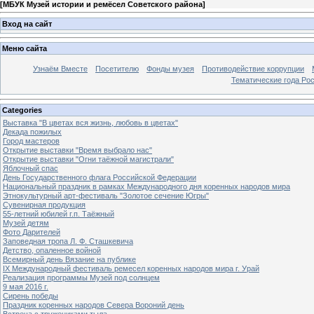
[
МБУК Музей истории и ремёсел Советского района
]
Вход на сайт
Меню сайта
Узнаём Вместе
Посетителю
Фонды музея
Противодействие коррупции
Тематические года Ро
Categories
Выставка "В цветах вся жизнь, любовь в цветах"
Декада пожилых
Город мастеров
Открытие выставки "Время выбрало нас"
Открытие выставки "Огни таёжной магистрали"
Яблочный спас
День Государственного флага Российской Федерации
Национальный праздник в рамках Международного дня коренных народов мира
Этнокультурный арт-фестиваль "Золотое сечение Югры"
Сувенирная продукция
55-летний юбилей г.п. Таёжный
Музей детям
Фото Дарителей
Заповедная тропа Л. Ф. Сташкевича
Детство, опаленное войной
Всемирный день Вязание на публике
IX Международный фестиваль ремесел коренных народов мира г. Урай
Реализация программы Музей под солнцем
9 мая 2016 г.
Сирень победы
Праздник коренных народов Севера Вороний день
Встреча с тружениками тыла