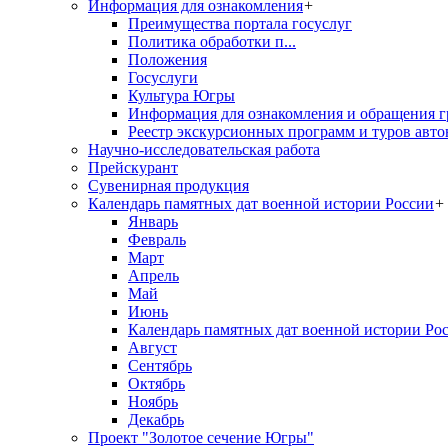
Информация для ознакомления
+
Преимущества портала госуслуг
Политика обработки п...
Положения
Госуслуги
Культура Югры
Информация для ознакомления и обращения г
Реестр экскурсионных программ и туров авто
Научно-исследовательская работа
Прейскурант
Сувенирная продукция
Календарь памятных дат военной истории России
+
Январь
Февраль
Март
Апрель
Май
Июнь
Календарь памятных дат военной истории Ро
Август
Сентябрь
Октябрь
Ноябрь
Декабрь
Проект "Золотое сечение Югры"