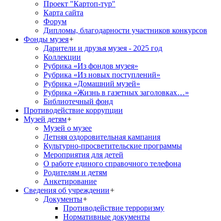
Проект "Картоп-тур"
Карта сайта
Форум
Дипломы, благодарности участников конкурсов
Фонды музея
+
Дарители и друзья музея - 2025 год
Коллекции
Рубрика «Из фондов музея»
Рубрика «Из новых поступлений»
Рубрика «Домашний музей»
Рубрика «Жизнь в газетных заголовках…»
Библиотечный фонд
Противодействие коррупции
Музей детям
+
Музей о музее
Летняя оздоровительная кампания
Культурно-просветительские программы
Мероприятия для детей
О работе единого справочного телефона
Родителям и детям
Анкетирование
Сведения об учреждении
+
Документы
+
Противодействие терроризму
Нормативные документы