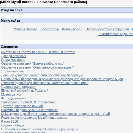
[
МБУК Музей истории и ремёсел Советского района
]
Вход на сайт
Меню сайта
Узнаём Вместе
Посетителю
Фонды музея
Противодействие коррупции
Тематические года Ро
Categories
Выставка "В цветах вся жизнь, любовь в цветах"
Декада пожилых
Город мастеров
Открытие выставки "Время выбрало нас"
Открытие выставки "Огни таёжной магистрали"
Яблочный спас
День Государственного флага Российской Федерации
Национальный праздник в рамках Международного дня коренных народов мира
Этнокультурный арт-фестиваль "Золотое сечение Югры"
Сувенирная продукция
55-летний юбилей г.п. Таёжный
Музей детям
Фото Дарителей
Заповедная тропа Л. Ф. Сташкевича
Детство, опаленное войной
Всемирный день Вязание на публике
IX Международный фестиваль ремесел коренных народов мира г. Урай
Реализация программы Музей под солнцем
9 мая 2016 г.
Сирень победы
Праздник коренных народов Севера Вороний день
Встреча с тружениками тыла