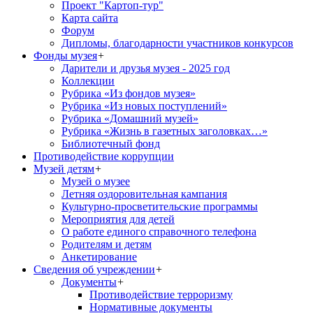
Проект "Картоп-тур"
Карта сайта
Форум
Дипломы, благодарности участников конкурсов
Фонды музея
+
Дарители и друзья музея - 2025 год
Коллекции
Рубрика «Из фондов музея»
Рубрика «Из новых поступлений»
Рубрика «Домашний музей»
Рубрика «Жизнь в газетных заголовках…»
Библиотечный фонд
Противодействие коррупции
Музей детям
+
Музей о музее
Летняя оздоровительная кампания
Культурно-просветительские программы
Мероприятия для детей
О работе единого справочного телефона
Родителям и детям
Анкетирование
Сведения об учреждении
+
Документы
+
Противодействие терроризму
Нормативные документы