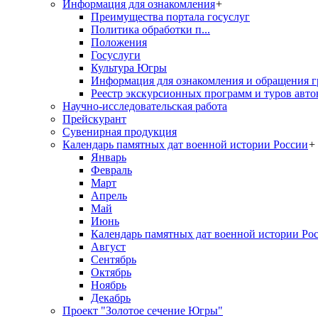
Информация для ознакомления
+
Преимущества портала госуслуг
Политика обработки п...
Положения
Госуслуги
Культура Югры
Информация для ознакомления и обращения г
Реестр экскурсионных программ и туров авто
Научно-исследовательская работа
Прейскурант
Сувенирная продукция
Календарь памятных дат военной истории России
+
Январь
Февраль
Март
Апрель
Май
Июнь
Календарь памятных дат военной истории Ро
Август
Сентябрь
Октябрь
Ноябрь
Декабрь
Проект "Золотое сечение Югры"