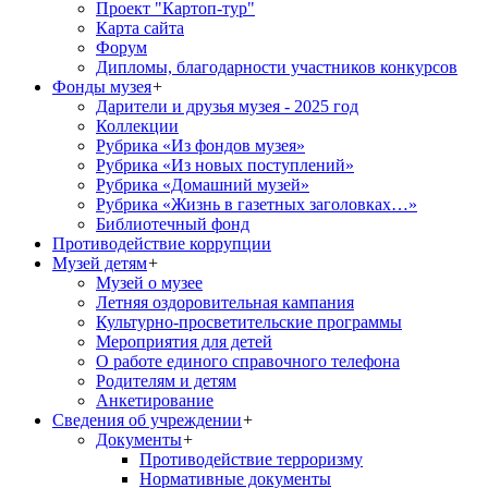
Проект "Картоп-тур"
Карта сайта
Форум
Дипломы, благодарности участников конкурсов
Фонды музея
+
Дарители и друзья музея - 2025 год
Коллекции
Рубрика «Из фондов музея»
Рубрика «Из новых поступлений»
Рубрика «Домашний музей»
Рубрика «Жизнь в газетных заголовках…»
Библиотечный фонд
Противодействие коррупции
Музей детям
+
Музей о музее
Летняя оздоровительная кампания
Культурно-просветительские программы
Мероприятия для детей
О работе единого справочного телефона
Родителям и детям
Анкетирование
Сведения об учреждении
+
Документы
+
Противодействие терроризму
Нормативные документы