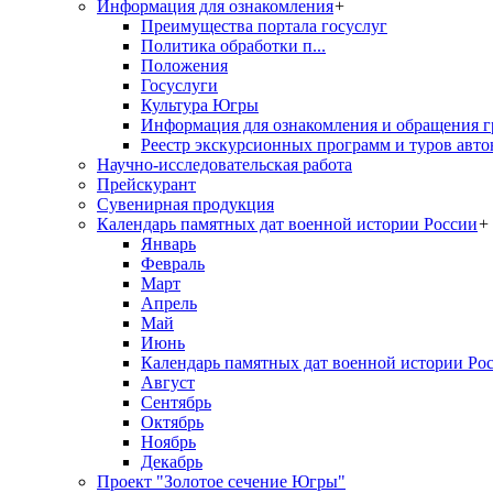
Информация для ознакомления
+
Преимущества портала госуслуг
Политика обработки п...
Положения
Госуслуги
Культура Югры
Информация для ознакомления и обращения г
Реестр экскурсионных программ и туров авто
Научно-исследовательская работа
Прейскурант
Сувенирная продукция
Календарь памятных дат военной истории России
+
Январь
Февраль
Март
Апрель
Май
Июнь
Календарь памятных дат военной истории Ро
Август
Сентябрь
Октябрь
Ноябрь
Декабрь
Проект "Золотое сечение Югры"