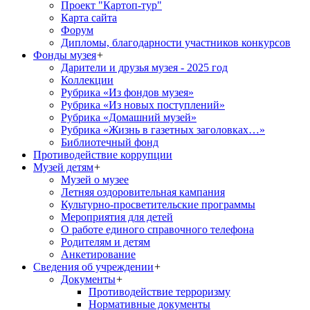
Проект "Картоп-тур"
Карта сайта
Форум
Дипломы, благодарности участников конкурсов
Фонды музея
+
Дарители и друзья музея - 2025 год
Коллекции
Рубрика «Из фондов музея»
Рубрика «Из новых поступлений»
Рубрика «Домашний музей»
Рубрика «Жизнь в газетных заголовках…»
Библиотечный фонд
Противодействие коррупции
Музей детям
+
Музей о музее
Летняя оздоровительная кампания
Культурно-просветительские программы
Мероприятия для детей
О работе единого справочного телефона
Родителям и детям
Анкетирование
Сведения об учреждении
+
Документы
+
Противодействие терроризму
Нормативные документы