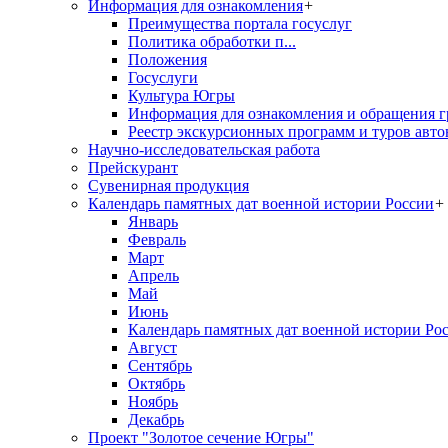
Информация для ознакомления
+
Преимущества портала госуслуг
Политика обработки п...
Положения
Госуслуги
Культура Югры
Информация для ознакомления и обращения г
Реестр экскурсионных программ и туров авто
Научно-исследовательская работа
Прейскурант
Сувенирная продукция
Календарь памятных дат военной истории России
+
Январь
Февраль
Март
Апрель
Май
Июнь
Календарь памятных дат военной истории Ро
Август
Сентябрь
Октябрь
Ноябрь
Декабрь
Проект "Золотое сечение Югры"