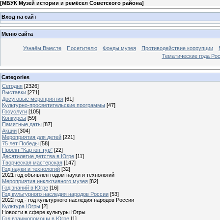
[
МБУК Музей истории и ремёсел Советского района
]
Вход на сайт
Меню сайта
Узнаём Вместе
Посетителю
Фонды музея
Противодействие коррупции
Тематические года Ро
Categories
Сегодня
[2326]
Выставки
[271]
Досуговые мероприятия
[61]
Культурно-просветительские программы
[47]
Госуслуги
[105]
Конкурсы
[59]
Памятные даты
[87]
Акции
[304]
Мероприятия для детей
[221]
75 лет Победы
[58]
Проект "Картоп-тур"
[22]
Десятилетие детства в Югре
[11]
Творческая мастерская
[147]
Год науки и технологий
[32]
2021 год объявлен годом науки и технологий
Мероприятия инклюзивного музея
[82]
Год знаний в Югре
[16]
Год культурного наследия народов России
[53]
2022 год - год культурного наследия народов России
Культура Югры
[2]
Новости в сфере культуры Югры
Год взаимопомощи в Югре
[1]