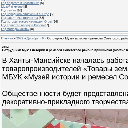
Год педагога и наставника
[5]
Музей о музее
[8]
Год семьи
[10]
Год народного сплочения в Югре
[5]
Год защитника отечества
[58]
Год исторического наследия Югры
[34]
Год единства народов России
[7]
Год молодой семьи
[0]
Главная
»
2022
»
Декабрь
»
9
»
Сотрудники Музея истории и ремесел Советского рай
15:42
Сотрудники Музея истории и ремесел Советского района принимают участие 
В Ханты-Мансийске началась работа
товаропроизводителей «Товары зем
МБУК «Музей истории и ремесел Сов
Общественности будет представлена
декоративно-прикладного творчеств